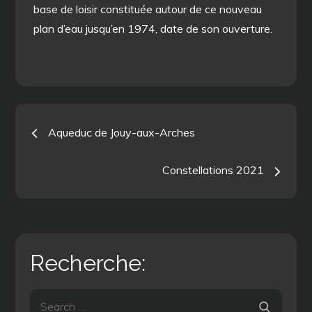
base de loisir constituée autour de ce nouveau
plan d’eau jusqu’en 1974, date de son ouverture.
Navigation
Aqueduc de Jouy-aux-Arches
de
Constellations 2021
l’article
Recherche:
Search
Search