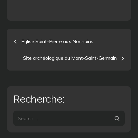
Navigation
Eglise Saint-Pierre aux Nonnains
de
Site archéologique du Mont-Saint-Germain
l’article
Recherche:
Search
Search
for: