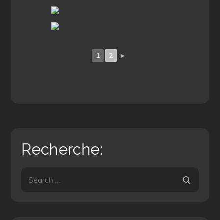
1
2
►
Recherche:
Search
Search
for: