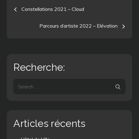
Navigation
Constellations 2021 – Cloud
de
Parcours d’artiste 2022 – Elévation
l’article
Recherche:
Search
Search
for:
Articles récents