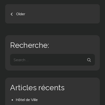
Navigation
Older
des
articles
Recherche:
Search
Search
for:
Articles récents
Hôtel de Ville